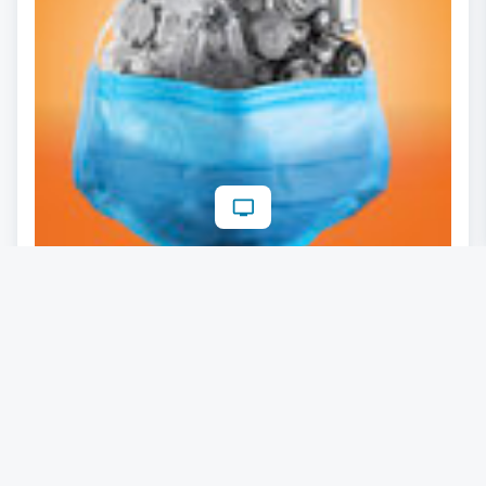
Knapp, Miba, Rosenbauer & Co.: So fährt
die Industrie die Produktion wieder
hoch
05.05.2020
Lesezeit: ca. 8 Minuten
#
COVID-19
#
Digitalisierung