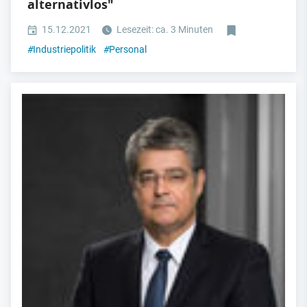
alternativlos"
15.12.2021
Lesezeit: ca. 3 Minuten
#
Industriepolitik
#
Personal