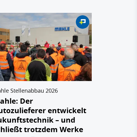
ZF Elektromob
ZF verkau
Zukunft: 
Getriebe
Rettungs
Autozulie
03.07.2026
hle Stellenabbau 2026
ahle: Der
utozulieferer entwickelt
ukunftstechnik – und
chließt trotzdem Werke