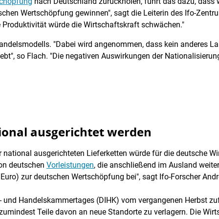
chöpfung
nach Deutschland zurückholen, führt das dazu, dass 
tschen Wertschöpfung gewinnen", sagt die Leiterin des Ifo-Zentr
 Produktivität würde die Wirtschaftskraft schwächen."
Handelsmodells. "Dabei wird angenommen, dass kein anderes Land
ebt", so Flach. "Die negativen Auswirkungen der Nationalisierun
ional ausgerichtet werden
 national ausgerichteten Lieferketten würde für die deutsche Wir
von deutschen
Vorleistungen
, die anschließend im Ausland weiter
n Euro) zur deutschen Wertschöpfung bei", sagt Ifo-Forscher And
e- und Handelskammertages (DIHK) vom vergangenen Herbst zuf
zumindest Teile davon an neue Standorte zu verlagern. Die Wirt