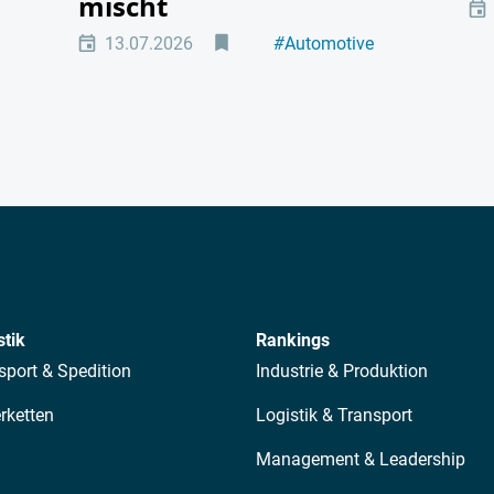
mischt
13.07.2026
#
Automotive
#
Elektromobilität
stik
Rankings
sport & Spedition
Industrie & Produktion
erketten
Logistik & Transport
Management & Leadership