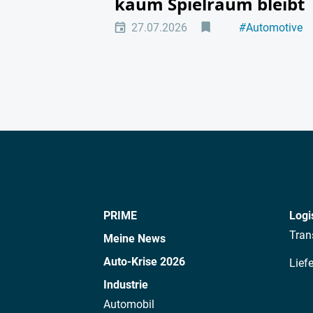
kaum Spielraum bleibt
27.07.2026
#
Automotive
#
Zulieferer
PRIME
Logi
Tran
Meine News
Auto-Krise 2026
Lief
Industrie
Automobil