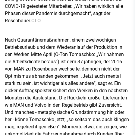
COVID-19 getesteter Mitarbeiter. „Wir haben wirklich alle
Phasen dieser Pandemie durchgemacht“, sagt der
Rosenbauer-CTO.
Nach Quarantänemaßnahmen, einem zweiwöchigen
Betriebsurlaub und dem Wiederanlauf der Produktion in
den Werken Mitte April (O-Ton Tomaschko: „Wir nahmen
die Arbeitsdichte heraus“) ist dem 37-jährigen, der 2016
von MAN zu Rosenbauer wechselte, dennoch nicht der
Optimismus abhanden gekommen. „Jetzt auch mental
stark zu sein, ist wichtiger als alles andere“, sagt er. Ein
dicker Auftragspolster sichert den Werken in den nächsten
Monaten die Auslastung. Die Rückkehr großer Lieferanten
wie MAN und Volvo in den Regelbetrieb gibt Zuversicht.
Und manches - metaphysische Grundstimmung hin oder
her - könne Tomaschko jetzt, „so seltsam das auch klingen
mag, regelrecht genießen“. Momente etwa, die zeigen, wie
unkompliziert die Fahrzeugabnahme durch Kunden über