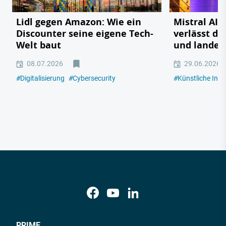
Lidl gegen Amazon: Wie ein
Mistral AI:
Discounter seine eigene Tech-
verlässt da
Welt baut
und landet 
08.07.2026
29.06.2026
#
Digitalisierung
#
Cybersecurity
#
Künstliche Intel
PRIME