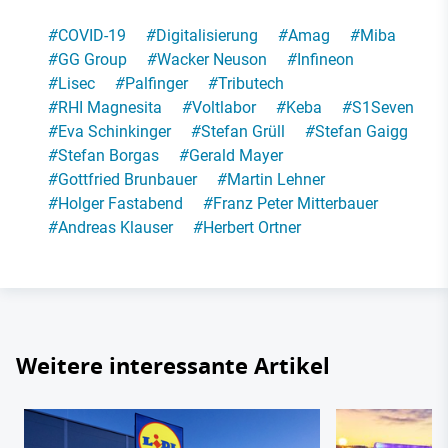
#
COVID-19
#
Digitalisierung
#
Amag
#
Miba
#
GG Group
#
Wacker Neuson
#
Infineon
#
Lisec
#
Palfinger
#
Tributech
#
RHI Magnesita
#
Voltlabor
#
Keba
#
S1Seven
#
Eva Schinkinger
#
Stefan Grüll
#
Stefan Gaigg
#
Stefan Borgas
#
Gerald Mayer
#
Gottfried Brunbauer
#
Martin Lehner
#
Holger Fastabend
#
Franz Peter Mitterbauer
#
Andreas Klauser
#
Herbert Ortner
Weitere interessante Artikel