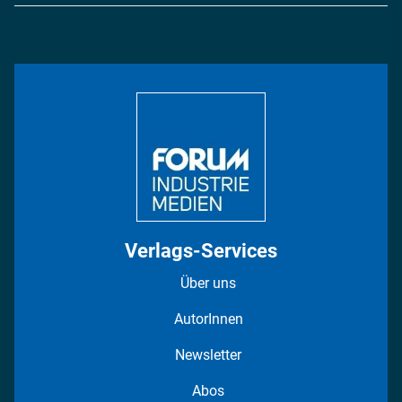
Logistik & Transport
Energie
Podcasts
Management & Leadership
Rüstung
INDUSTRIEMAGAZIN TV: Alle Folgen
Bildung
DISPO Videos
Regionen
Fotostrecken
Verlags-Services
Über uns
AutorInnen
Newsletter
Abos