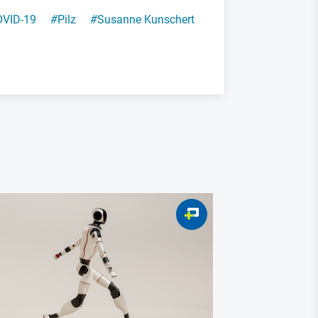
VID-19
#
Pilz
#
Susanne Kunschert
NIS-2 Umset
Vom Werk
Sicherhe
alte Zutri
Chefsach