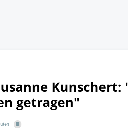
 Susanne Kunschert: 
n getragen"
nuten