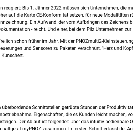
an reagiert: Bis 1. Jänner 2022 müssen sich Unternehmen, die 
sher auf die Karte CE-Konformität setzen, für neue Modalitäten
-Kennzeichnung. Ein Aufwand, der vom Aufbringen des Zeichens b
okumentation - reicht. Und einer, bei dem Pilz Unternehmen zur S
freilich schon früher im Jahr. Mit der PNOZmulti2-Kleinsteuerun
Steuerungen und Sensoren zu Paketen verschnürt, "Herz und Kopf
 Kunschert.
rch überbordende Schnittstellen getrübte Stunden der Produktivit
 Inbetriebnahme. Eigenschaften, die es Kunden leicht machen, v
igen. Der Ablauf ist folgender: Über das intuitiv bedienbare 
sschaltgerät myPNOZ zusammen. Im ersten Schritt erfasst der A