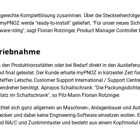
fsgerechte Komplettlösung zusammen. Über die Steckreihenfolge 
 myPNOZ werde "ready-to-install" geliefert. "Für unser neues Siche
re nötig", sagt Florian Rotzinger, Product Manager Controller b
etriebnahme
 den Produktionsstätten oder bei Bedarf direkt in den Ausliefer
 final getestet. Der Kunde erhalte myPNOZ in kürzester Zeit für 
teffen Letsche, Customer Support International / Support Centre 
ndreher benötigt. Apropos Schaltschrank: "Die Packungsdichte 
Platz im Schaltschrank", so Pilz-Mann Florian Rotzinger.
htet sich ganz allgemein an Maschinen-, Anlagenbauer und Autom
cken und dabei keine Engineering-Software einsetzen wollen. E
hand IIIA/C und Zustimmtaster und besteht aus einem Kopfmodul 