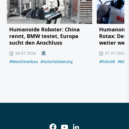
Humanoide Roboter: China
Humanoider
rennt, BMW testet, Europa
Rotax: Der 
sucht den Anschluss
weiter weg 
28.07.2026
21.07.2026
#
Maschinenbau
#
Automatisierung
#
Robotik
#
Masc