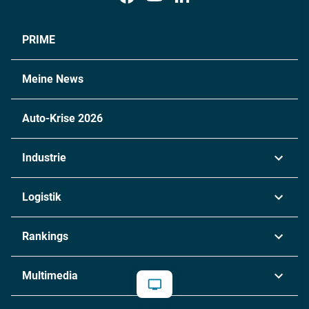
PRIME
Meine News
Auto-Krise 2026
Industrie
Automobil
Logistik
Maschinenbau
Transport & Spedition
Rankings
Chemie
Lieferketten
Industrie & Produktion
Metall
Multimedia
Logistik & Transport
Energie
Podcasts