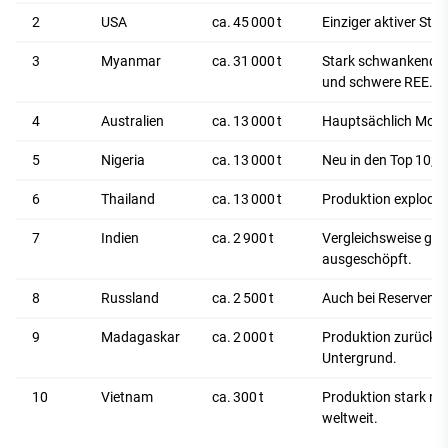
2
USA
ca. 45 000 t
Einziger aktiver Sta
3
Myanmar
ca. 31 000 t
Stark schwankend (z.
und schwere REE.
4
Australien
ca. 13 000 t
Hauptsächlich Mount
5
Nigeria
ca. 13 000 t
Neu in den Top 10; 
6
Thailand
ca. 13 000 t
Produktion explodie
7
Indien
ca. 2 900 t
Vergleichsweise ger
ausgeschöpft.
8
Russland
ca. 2 500 t
Auch bei Reserven re
9
Madagaskar
ca. 2 000 t
Produktion zurückg
Untergrund.
10
Vietnam
ca. 300 t
Produktion stark red
weltweit.