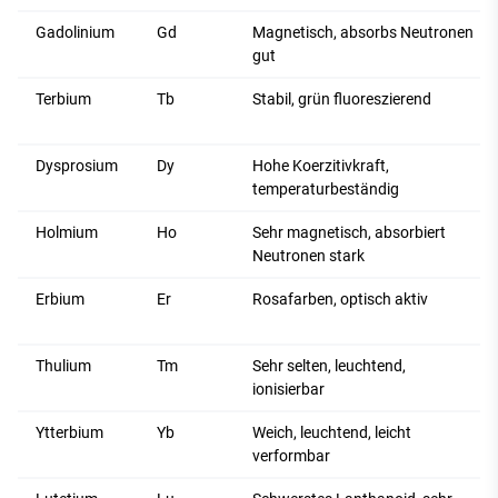
Gadolinium
Gd
Magnetisch, absorbs Neutronen
gut
Terbium
Tb
Stabil, grün fluoreszierend
Dysprosium
Dy
Hohe Koerzitivkraft,
temperaturbeständig
Holmium
Ho
Sehr magnetisch, absorbiert
Neutronen stark
Erbium
Er
Rosafarben, optisch aktiv
Thulium
Tm
Sehr selten, leuchtend,
ionisierbar
Ytterbium
Yb
Weich, leuchtend, leicht
verformbar