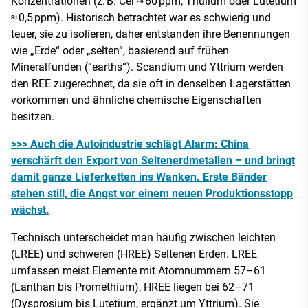
Konzentrationen (z. B. Cer ≈ 60 ppm, Thulium oder Lutetium
≈ 0,5 ppm). Historisch betrachtet war es schwierig und
teuer, sie zu isolieren, daher entstanden ihre Benennungen
wie „Erde“ oder „selten“, basierend auf frühen
Mineralfunden (“earths”). Scandium und Yttrium werden
den REE zugerechnet, da sie oft in denselben Lagerstätten
vorkommen und ähnliche chemische Eigenschaften
besitzen.
>>> Auch die Autoindustrie schlägt Alarm: China
verschärft den Export von Seltenerdmetallen – und bringt
damit ganze Lieferketten ins Wanken. Erste Bänder
stehen still, die Angst vor einem neuen Produktionsstopp
wächst.
Technisch unterscheidet man häufig zwischen leichten
(LREE) und schweren (HREE) Seltenen Erden. LREE
umfassen meist Elemente mit Atomnummern 57–61
(Lanthan bis Promethium), HREE liegen bei 62–71
(Dysprosium bis Lutetium, ergänzt um Yttrium). Sie