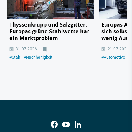
Thyssenkrupp und Salzgitter:
Europas Au
Europas grüne Stahlwette hat
sich selbst
ein Marktproblem
wenig Auto
31.07.2026
21.07.2026
#
Stahl
#
Nachhaltigkeit
#
Automotive
#
I