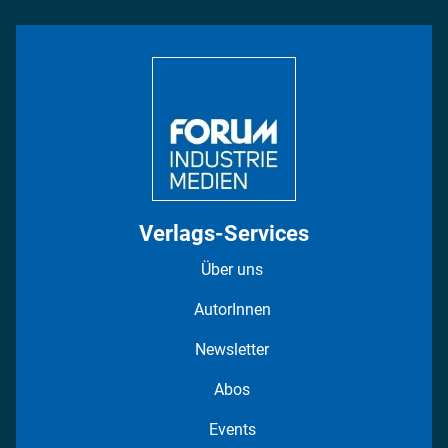
Rüstung
INDUSTRIEMAGAZIN TV: Alle Folgen
Bildung
DISPO Videos
Regionen
Fotostrecken
Verlags-Services
Über uns
AutorInnen
Newsletter
Abos
Events