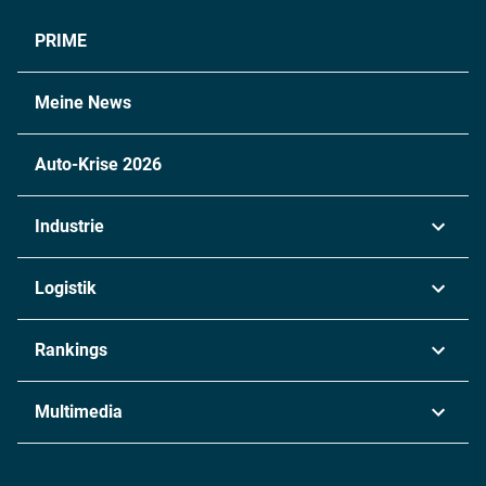
PRIME
Meine News
Auto-Krise 2026
Industrie
Automobil
Logistik
Maschinenbau
Transport & Spedition
Rankings
Chemie
Lieferketten
Industrie & Produktion
Metall
Multimedia
Logistik & Transport
Energie
Podcasts
Management & Leadership