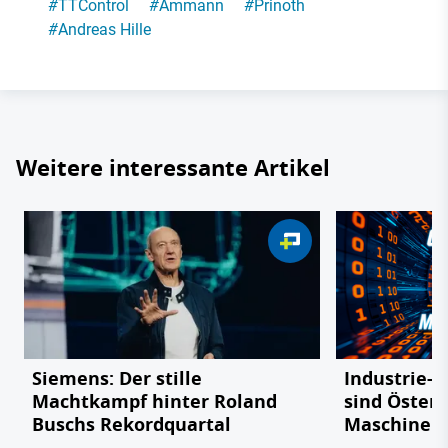
#
TTControl
#
Ammann
#
Prinoth
#
Andreas Hille
Weitere interessante Artikel
Siemens: Der stille
Industrie-R
Machtkampf hinter Roland
sind Österr
Buschs Rekordquartal
Maschinen