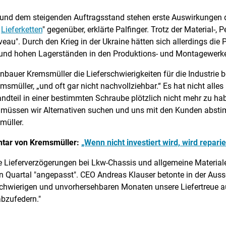
und dem steigenden Auftragsstand stehen erste Auswirkungen des
e
Lieferketten
" gegenüber, erklärte Palfinger. Trotz der Material-
au". Durch den Krieg in der Ukraine hätten sich allerdings die P
en und hohen Lagerständen in den Produktions- und Montagewerke
bauer Kremsmüller die Lieferschwierigkeiten für die Industrie b
müller, „und oft gar nicht nachvollziehbar.“ Es hat nicht alles 
ndteil in einer bestimmten Schraube plötzlich nicht mehr zu hab
nn müssen wir Alternativen suchen und uns mit den Kunden absti
müller.
tar von Kremsmüller:
„Wenn nicht investiert wird, wird reparie
de Lieferverzögerungen bei Lkw-Chassis und allgemeine Materi
 Quartal "angepasst". CEO Andreas Klauser betonte in der Ausse
ierigen und unvorhersehbaren Monaten unsere Liefertreue au
abzufedern."