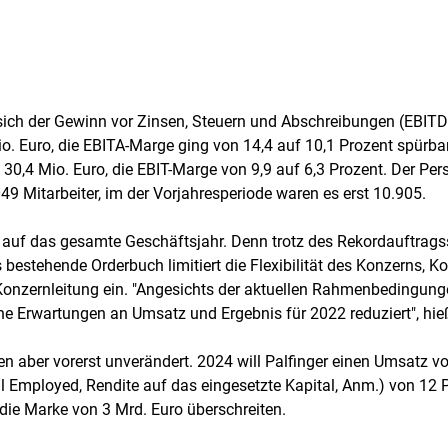
e sich der Gewinn vor Zinsen, Steuern und Abschreibungen (EBI
o. Euro, die EBITA-Marge ging von 14,4 auf 10,1 Prozent spürba
 30,4 Mio. Euro, die EBIT-Marge von 9,9 auf 6,3 Prozent. Der Pe
49 Mitarbeiter, im der Vorjahresperiode waren es erst 10.905.
f das gesamte Geschäftsjahr. Denn trotz des Rekordauftragssta
bestehende Orderbuch limitiert die Flexibilität des Konzerns, 
e Konzernleitung ein. "Angesichts der aktuellen Rahmenbedingu
eine Erwartungen an Umsatz und Ergebnis für 2022 reduziert", h
iben aber vorerst unverändert. 2024 will Palfinger einen Umsatz
 Employed, Rendite auf das eingesetzte Kapital, Anm.) von 12 
 die Marke von 3 Mrd. Euro überschreiten.