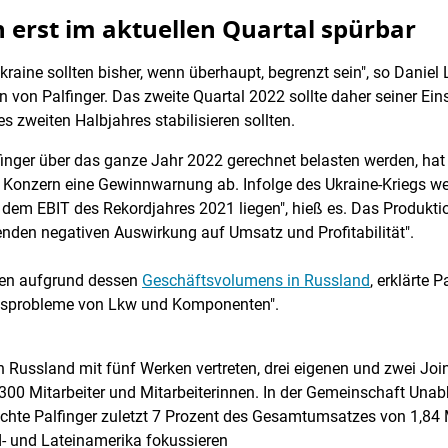
 erst im aktuellen Quartal spürbar
raine sollten bisher, wenn überhaupt, begrenzt sein", so Daniel
on Palfinger. Das zweite Quartal 2022 sollte daher seiner Ein
es zweiten Halbjahres stabilisieren sollten.
inger über das ganze Jahr 2022 gerechnet belasten werden, hat 
Konzern eine Gewinnwarnung ab. Infolge des Ukraine-Kriegs we
er dem EBIT des Rekordjahres 2021 liegen", hieß es. Das Prod
enden negativen Auswirkung auf Umsatz und Profitabilität".
hmen aufgrund dessen
Geschäftsvolumens in Russland
, erklärte 
itsprobleme von Lkw und Komponenten".
t in Russland mit fünf Werken vertreten, drei eigenen und zwei J
.300 Mitarbeiter und Mitarbeiterinnen. In der Gemeinschaft Una
hte Palfinger zuletzt 7 Prozent des Gesamtumsatzes von 1,84 Mr
- und Lateinamerika fokussieren