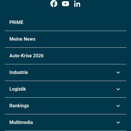
PRIME
Meine News
Auto-Krise 2026
Industrie
Automobil
Logistik
Maschinenbau
Transport & Spedition
Rankings
Chemie
Lieferketten
Industrie & Produktion
Metall
Multimedia
Logistik & Transport
Energie