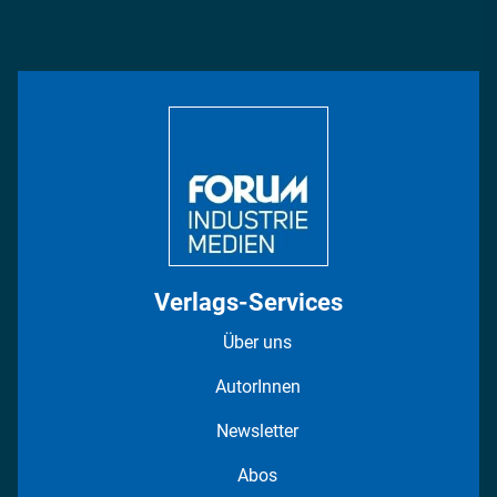
Podcasts
Management & Leadership
Rüstung
INDUSTRIEMAGAZIN TV: Alle Folgen
Bildung
DISPO Videos
Regionen
Fotostrecken
Verlags-Services
Über uns
AutorInnen
Newsletter
Abos