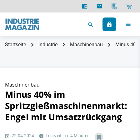
Startseite
Industrie
Maschinenbau
Minus 40% 
Maschinenbau
Minus 40% im
Spritzgießmaschinenmarkt:
Engel mit Umsatzrückgang
22.04.2024
Lesezeit: ca. 4 Minuten