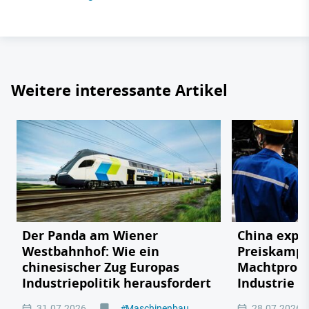
Weitere interessante Artikel
Der Panda am Wiener
China expor
Westbahnhof: Wie ein
Preiskampf
chinesischer Zug Europas
Machtprobe
Industriepolitik herausfordert
Industrie
31.07.2026
#
Maschinenbau
28.07.2026