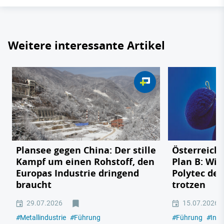
Weitere interessante Artikel
Plansee gegen China: Der stille
Österreichs
Kampf um einen Rohstoff, den
Plan B: Wie
Europas Industrie dringend
Polytec de
braucht
trotzen
29.07.2026
15.07.2026
#
Metallindustrie
#
Führung
#
Führung
#
Indu