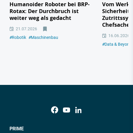
Humanoider Roboter bei BRP-
Vom Werkst
Rotax: Der Durchbruch ist
Sicherheit
weiter weg als gedacht
Zutrittssys
Chefsache 
21.07.2026
16.06.2026
#
Robotik
#
Maschinenbau
#
Data & Beyond
PRIME