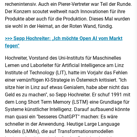
rechenintensiv. Auch ein Pierer-Vertreter war Teil der Runde.
Der Konzern scoutet weltweit nach Innovationen für ihre
Produkte aber auch für die Produktion. Dieses Mal wurden
sie wohl in der Heimat, an der Roten Wand, fündig.
>>> Sepp Hochreiter: „Ich möchte Open AI vom Markt
fegen“
Hochreiter, Vorstand des Uni-Instituts für Maschinelles
Lernen und Laborleiter für Artificial Intelligence am Linz
Institute of Technology (LIT), hatte im Vorjahr das Fehlen
einer vernünftigen KI-Strategie in Österreich kritisiert. "Ich
sitze hier in Linz auf etwas Genialem, habe aber nicht das
Geld es zu machen", so Sepp Hochreiter. Er schuf 1991 mit
dem Long Short Term Memory (LSTM) eine Grundlage für
Systeme künstlicher Intelligenz. Darauf aufbauend könnte
man quasi ein "besseres ChatGPT" machen: Es wäre
schneller in der Anwendung. Heutige Large Language
Models (LMMs), die auf Transformationsmodellen