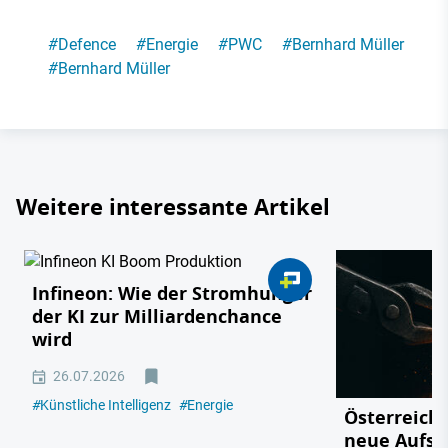
#
Defence
#
Energie
#
PWC
#
Bernhard Müller
#
Bernhard Müller
Weitere interessante Artikel
Infineon: Wie der Stromhunger
der KI zur Milliardenchance
wird
26.07.2026
#
Künstliche Intelligenz
#
Energie
Österreichs
neue Aufsc