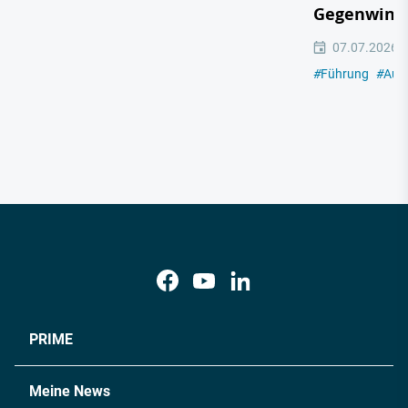
Gegenwind
07.07.2026
#
Führung
#
Aut
PRIME
Meine News