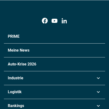
PRIME
Meine News
Auto-Krise 2026
Industrie
Automobil
Logistik
Maschinenbau
Transport & Spedition
Rankings
Chemie