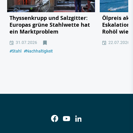
Thyssenkrupp und Salzgitter:
Ölpreis akt
Europas grüne Stahlwette hat
Eskalation 
ein Marktproblem
Rohöl wied
31.07.2026
22.07.2026
#
Stahl
#
Nachhaltigkeit