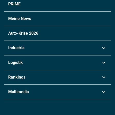
PRIME
Meine News
Auto-Krise 2026
Industrie
Automobil
Logistik
Maschinenbau
Transport & Spedition
Rankings
Chemie
Lieferketten
Industrie & Produktion
Metall
Multimedia
Logistik & Transport
Energie
Podcasts
Management & Leadership
Rüstung
INDUSTRIEMAGAZIN TV: Alle Folgen