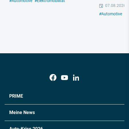
#
Automotive
#
Elektromobilität
07.08.2026
#
Automotive
#
E
PRIME
Meine News
Auto-Krise 2026