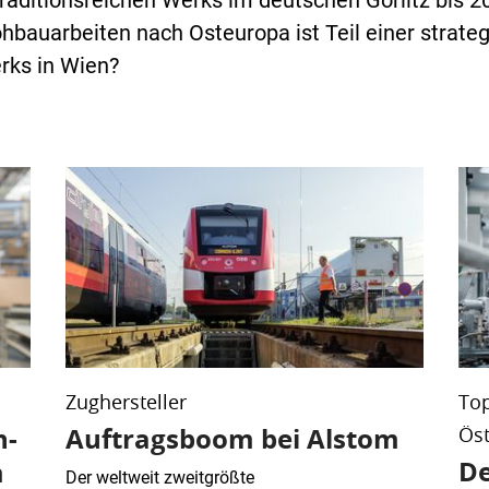
raditionsreichen Werks im deutschen Görlitz bis 2
ohbauarbeiten nach Osteuropa ist Teil einer strate
rks in Wien?
Zughersteller
To
n-
Auftragsboom bei Alstom
Öst
De
m
Der weltweit zweitgrößte