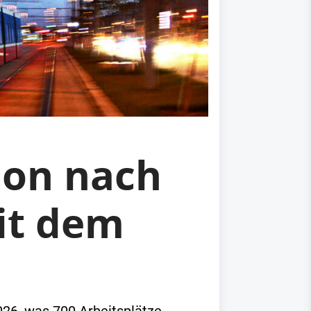
ion nach
it dem