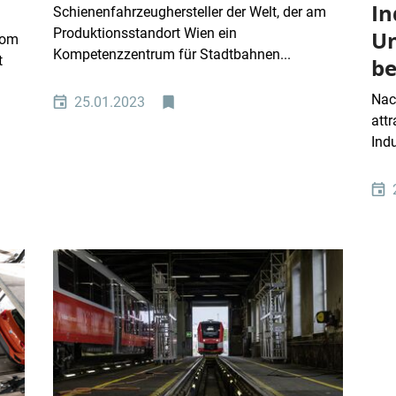
In
Schienenfahrzeughersteller der Welt, der am
Produktionsstandort Wien ein
U
tom
Kompetenzzentrum für Stadtbahnen...
t
be
Nach
25.01.2023
att
Ind