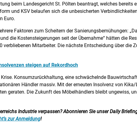
ung beim Landesgericht St. Pölten beantragt, welches bereits 
form und KSV belaufen sich die unbesicherten Verbindlichkeiten
n Euro.
rere Faktoren zum Scheitern der Sanierungsbemühungen: „Das 
n und die Kostensteigerungen seit der Übernahme“ hätten die Re
0 verbliebenen Mitarbeiter. Die nächste Entscheidung über die 
 Insolvenzen steigen auf Rekordhoch
fen Krise. Konsumzurückhaltung, eine schwächelnde Bauwirtsch
ationären Händler massiv. Mit der erneuten Insolvenz von Kika/Le
ten geraten. Die Zukunft des Möbelhändlers bleibt ungewiss, un
reichs Industrie verpassen? Abonnieren Sie unser Daily Briefing:
ht’s zur Anmeldung
!