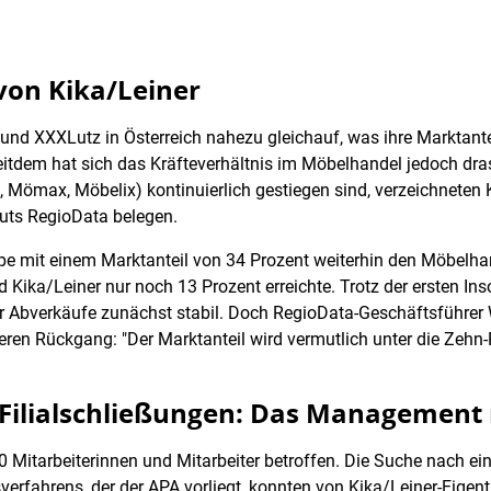
von Kika/Leiner
nd XXXLutz in Österreich nahezu gleichauf, was ihre Marktanteil
eitdem hat sich das Kräfteverhältnis im Möbelhandel jedoch dra
 Mömax, Möbelix) kontinuierlich gestiegen sind, verzeichneten 
uts RegioData belegen.
pe mit einem Marktanteil von 34 Prozent weiterhin den Möbelhan
nd Kika/Leiner nur noch 13 Prozent erreichte. Trotz der ersten I
r Abverkäufe zunächst stabil. Doch RegioData-Geschäftsführer 
eren Rückgang: "Der Marktanteil wird vermutlich unter die Zehn
Filialschließungen: Das Management 
 Mitarbeiterinnen und Mitarbeiter betroffen. Die Suche nach ein
verfahrens, der der APA vorliegt, konnten von Kika/Leiner-Eige