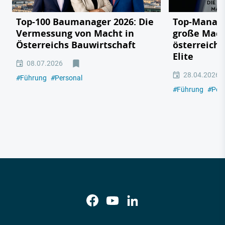
Top-100 Baumanager 2026: Die
Top-Manage
Vermessung von Macht in
große Mach
Österreichs Bauwirtschaft
österreichi
Elite
08.07.2026
28.04.2026
#
Führung
#
Personal
#
Führung
#
Per