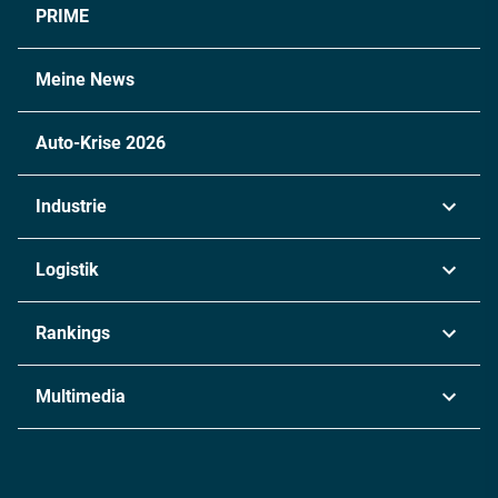
PRIME
Meine News
Auto-Krise 2026
Industrie
Automobil
Logistik
Maschinenbau
Transport & Spedition
Rankings
Chemie
Lieferketten
Industrie & Produktion
Metall
Multimedia
Logistik & Transport
Energie
Podcasts
Management & Leadership
Rüstung
INDUSTRIEMAGAZIN TV: Alle Folgen