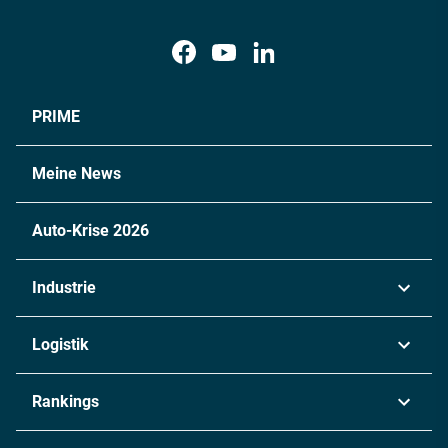
PRIME
Meine News
Auto-Krise 2026
Industrie
Automobil
Logistik
Maschinenbau
Transport & Spedition
Rankings
Chemie
Lieferketten
Industrie & Produktion
Metall