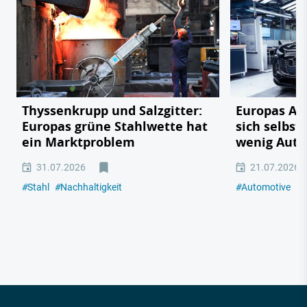
Thyssenkrupp und Salzgitter:
Europas Au
Europas grüne Stahlwette hat
sich selbst
ein Marktproblem
wenig Auto
31.07.2026
21.07.2026
#
Stahl
#
Nachhaltigkeit
#
Automotive
#
I