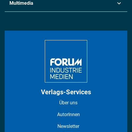
Multimedia
Logistik & Transport
Energie
Podcasts
Management & Leadership
Rüstung
INDUSTRIEMAGAZIN TV: Alle Folgen
Bildung
DISPO Videos
Regionen
Fotostrecken
Verlags-Services
Über uns
AutorInnen
Newsletter