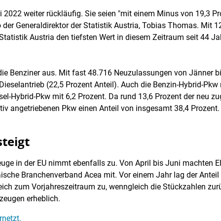
2022 weiter rückläufig. Sie seien "mit einem Minus von 19,3 P
so der Generaldirektor der Statistik Austria, Tobias Thomas. M
Statistik Austria den tiefsten Wert in diesem Zeitraum seit 44 Ja
die Benziner aus. Mit fast 48.716 Neuzulassungen von Jänner bi
 Dieselantrieb (22,5 Prozent Anteil). Auch die Benzin-Hybrid-Pk
l-Hybrid-Pkw mit 6,2 Prozent. Da rund 13,6 Prozent der neu zu
nativ angetriebenen Pkw einen Anteil von insgesamt 38,4 Prozent.
steigt
euge in der EU nimmt ebenfalls zu. Von April bis Juni machten 
ische Branchenverband Acea mit. Vor einem Jahr lag der Anteil b
leich zum Vorjahreszeitraum zu, wenngleich die Stückzahlen zur
zeugen erheblich.
rnetzt.