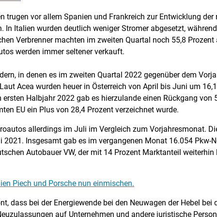
 trugen vor allem Spanien und Frankreich zur Entwicklung der r
n. In Italien wurden deutlich weniger Stromer abgesetzt, währe
chen Verbrenner machten im zweiten Quartal noch 55,8 Prozent a
utos werden immer seltener verkauft.
Ländern, in denen es im zweiten Quartal 2022 gegenüber dem Vor
Laut Acea wurden heuer in Österreich von April bis Juni um 16,1
m ersten Halbjahr 2022 gab es hierzulande einen Rückgang von 5
en EU ein Plus von 28,4 Prozent verzeichnet wurde.
ktroautos allerdings im Juli im Vergleich zum Vorjahresmonat. D
uli 2021. Insgesamt gab es im vergangenen Monat 16.054 Pkw-
utschen Autobauer VW, der mit 14 Prozent Marktanteil weiterhin k
lien Piech und Porsche nun einmischen.
nt, dass bei der Energiewende bei den Neuwagen der Hebel bei de
er Neuzulassungen auf Unternehmen und andere juristische Person