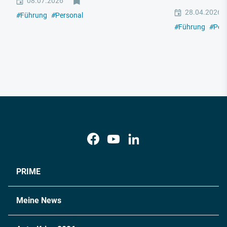
08.07.2026
28.04.2026
#
Führung
#
Personal
#
Führung
#
Per
PRIME
Meine News