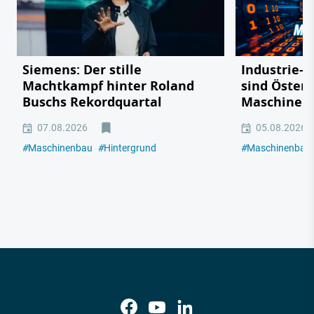
Siemens: Der stille
Industrie-R
Machtkampf hinter Roland
sind Österr
Buschs Rekordquartal
Maschinen
07.08.2026
05.08.2026
#
Maschinenbau
#
Hintergrund
#
Maschinenbau