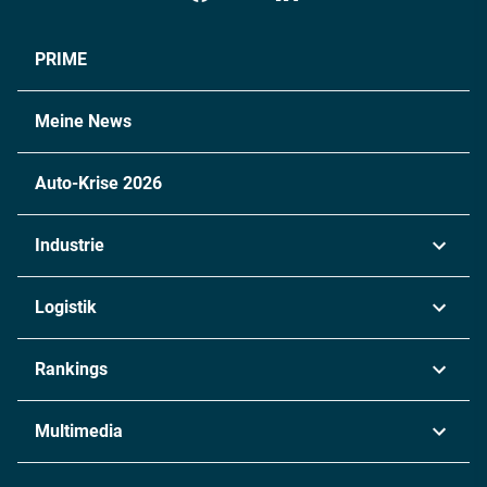
PRIME
Meine News
Auto-Krise 2026
Industrie
Automobil
Logistik
Maschinenbau
Transport & Spedition
Rankings
Chemie
Lieferketten
Industrie & Produktion
Metall
Multimedia
Logistik & Transport
Energie
Podcasts