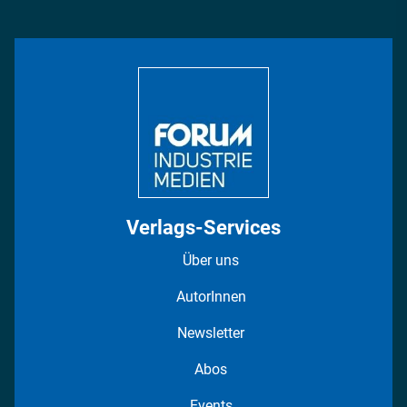
Management & Leadership
Rüstung
INDUSTRIEMAGAZIN TV: Alle Folgen
Bildung
DISPO Videos
Regionen
Fotostrecken
Verlags-Services
Über uns
AutorInnen
Newsletter
Abos
Events