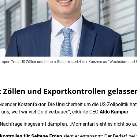
per: Trotz US-Zöllen und hohem Goldpreis setzt der Konzern auf Wachstum und
 Zöllen und Exportkontrollen gelasse
idender Kostenfaktor. Die Unsicherheit um die US-Zollpolitik hat
 uns, weil wir viel Gold verbauen“, erklärte CEO
Aldo Kamper
.
ie Nachfrage insgesamt dämpfen. „Momentan sieht es nicht so au
kontrollen für Seltene Erden
sieht er entspannt: Der Bedarf be