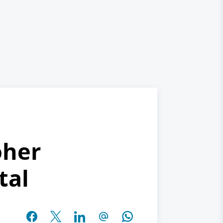
oher
tal