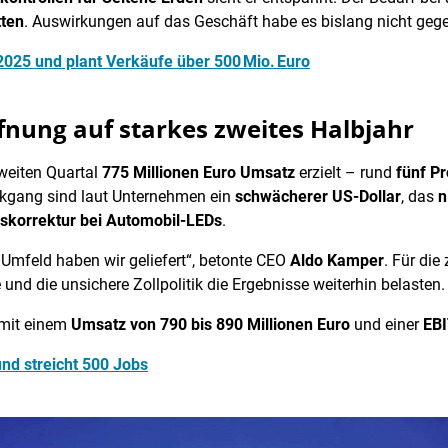
tten
. Auswirkungen auf das Geschäft habe es bislang nicht geg
2025 und plant Verkäufe über 500 Mio. Euro
nung auf starkes zweites Halbjahr
zweiten Quartal
775 Millionen Euro Umsatz
erzielt – rund
fünf P
ckgang sind laut Unternehmen ein
schwächerer US-Dollar
, das
n
skorrektur bei Automobil-LEDs
.
Umfeld haben wir geliefert“, betonte CEO
Aldo Kamper
. Für die
nd die unsichere Zollpolitik die Ergebnisse weiterhin belasten.
 mit einem
Umsatz von 790 bis 890 Millionen Euro
und einer
EBI
nd streicht 500 Jobs