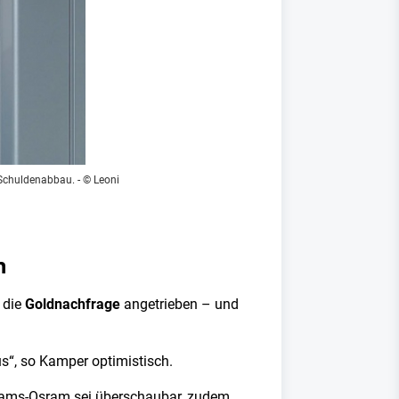
 Schuldenabbau.
- © Leoni
n
 die
Goldnachfrage
angetrieben – und
s“, so Kamper optimistisch.
i ams-Osram sei überschaubar, zudem