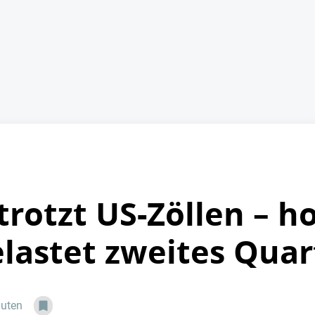
rotzt US-Zöllen – h
elastet zweites Quar
nuten