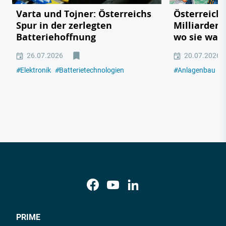
Varta und Tojner: Österreichs
Österreichs
Spur in der zerlegten
Milliarden
Batteriehoffnung
wo sie wac
26.07.2026
20.07.2026
#
Elektronik
#
Batterietechnologien
#
Anlagenbau
#
PRIME