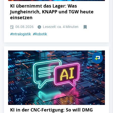
KI übernimmt das Lager: Was
Jungheinrich, KNAPP und TGW heute
einsetzen
06.08.2026
Lesezeit: ca. 4 Minuten
#
Intralogistik
#
Robotik
KI in der CNC-Fertigung: So will DMG