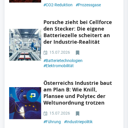
#
CO2-Reduktion
#
Prozessgase
Porsche zieht bei Cellforce
den Stecker: Die eigene
Batteriezelle scheitert an
der Industrie-Realität
15.07.2026
#
Batterietechnologien
#
Elektromobilität
Österreichs Industrie baut
am Plan B: Wie Knill,
Plansee und Polytec der
Weltunordnung trotzen
15.07.2026
#
Führung
#
Industriepolitik