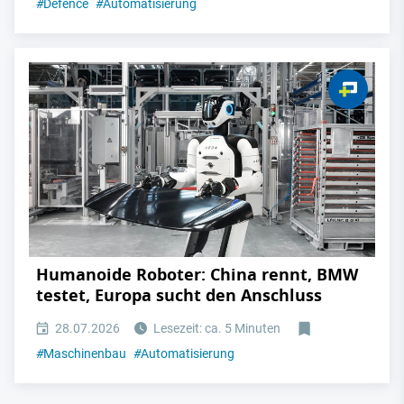
#
Defence
#
Automatisierung
Humanoide Roboter: China rennt, BMW
testet, Europa sucht den Anschluss
28.07.2026
Lesezeit: ca. 5 Minuten
#
Maschinenbau
#
Automatisierung