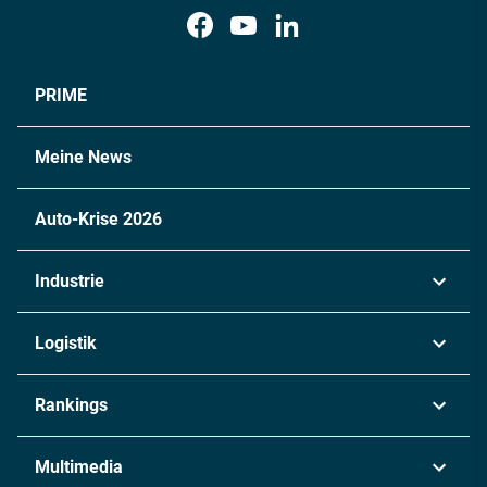
PRIME
Meine News
Auto-Krise 2026
Industrie
Automobil
Logistik
Maschinenbau
Transport & Spedition
Rankings
Chemie
Lieferketten
Industrie & Produktion
Metall
Multimedia