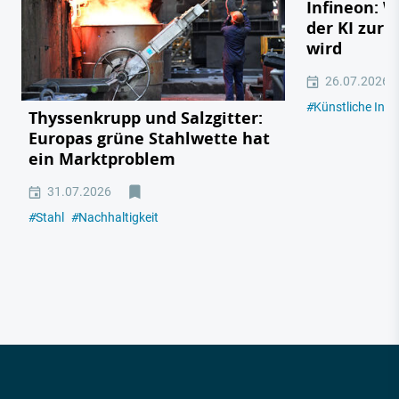
Infineon: 
der KI zur 
wird
26.07.2026
#
Künstliche Intel
Thyssenkrupp und Salzgitter:
Europas grüne Stahlwette hat
ein Marktproblem
31.07.2026
#
Stahl
#
Nachhaltigkeit