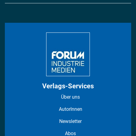
Logistik & Transport
Energie
Podcasts
Management & Leadership
Rüstung
INDUSTRIEMAGAZIN TV: Alle Folgen
Bildung
DISPO Videos
Regionen
Fotostrecken
Verlags-Services
Über uns
AutorInnen
Newsletter
Abos