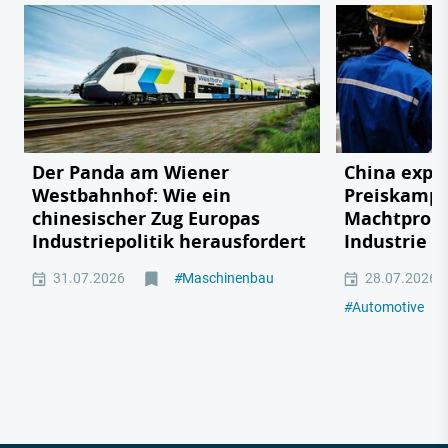
Der Panda am Wiener
China expor
Westbahnhof: Wie ein
Preiskampf
chinesischer Zug Europas
Machtprobe
Industriepolitik herausfordert
Industrie
31.07.2026
#
Maschinenbau
28.07.2026
#
Automotive
#
M