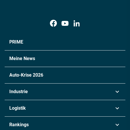
PRIME
Meine News
Auto-Krise 2026
Industrie
Automobil
Logistik
Maschinenbau
Transport & Spedition
Rankings
Chemie