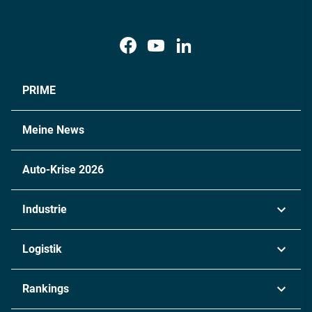
PRIME
Meine News
Auto-Krise 2026
Industrie
Automobil
Logistik
Maschinenbau
Transport & Spedition
Rankings
Chemie
Lieferketten