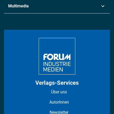
Industrie & Produktion
Metall
Multimedia
Logistik & Transport
Energie
Podcasts
Management & Leadership
Rüstung
INDUSTRIEMAGAZIN TV: Alle Folgen
Bildung
DISPO Videos
Regionen
Fotostrecken
Verlags-Services
Über uns
AutorInnen
Newsletter