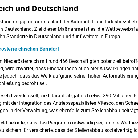
reich und Deutschland
urierungsprogramms plant der Automobil- und Industriezuliefe
in Deutschland. Ziel dieser Maßnahme ist es, die Wettbewerbsfä
zehn Standorte in Deutschland und fünf weitere in Europa.
rösterreichischen Berndorf
f in Niederösterreich mit rund 466 Beschäftigten potenziell bet
nd, wird erwartet, dass Einsparungen auch hier Auswirkungen ha
e jedoch, dass das Werk aufgrund seiner hohen Automatisierun
chließung bedroht sei.
setzt werden soll, zielt darauf ab, jährlich etwa 290 Millionen Eu
it der Integration des Antriebsspezialisten Vitesco, den Sch
ngen in der Verwaltung, was ebenfalls zum Stellenabbau beiträg
feld betonte, dass das Programm notwendig sei, um die Wettbe
 sichern. Er versicherte, dass der Stellenabbau sozialverträg