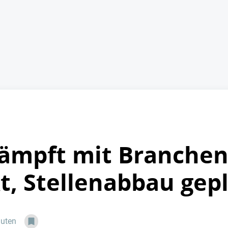
kämpft mit Branche
t, Stellenabbau gep
nuten