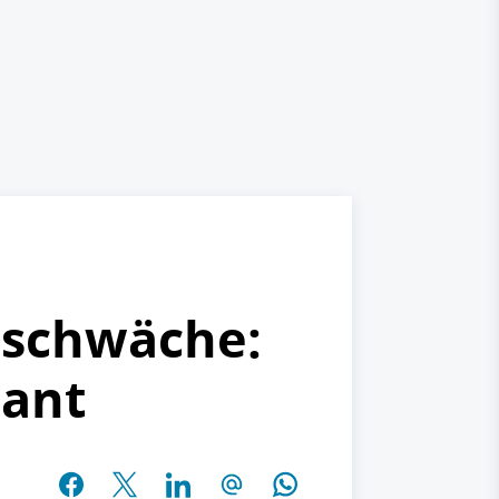
nschwäche:
lant