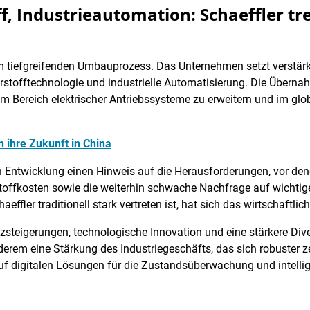
ff, Industrieautomation: Schaeffler t
nem tiefgreifenden Umbauprozess. Das Unternehmen setzt verstär
rstofftechnologie und industrielle Automatisierung. Die Übernah
 im Bereich elektrischer Antriebssysteme zu erweitern und im gl
 ihre Zukunft in China
 Entwicklung einen Hinweis auf die Herausforderungen, vor dene
toffkosten sowie die weiterhin schwache Nachfrage auf wichti
ffler traditionell stark vertreten ist, hat sich das wirtschaftlic
enzsteigerungen, technologische Innovation und eine stärkere Dive
derem eine Stärkung des Industriegeschäfts, das sich robuster 
f digitalen Lösungen für die Zustandsüberwachung und intellige