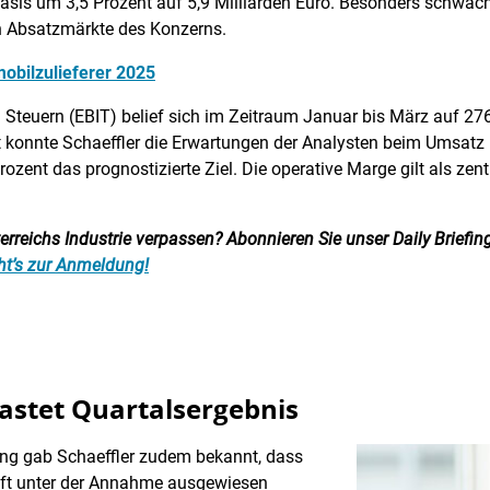
asis um 3,5 Prozent auf 5,9 Milliarden Euro. Besonders schwach
n Absatzmärkte des Konzerns.
mobilzulieferer 2025
 Steuern (EBIT) belief sich im Zeitraum Januar bis März auf 276
konnte Schaeffler die Erwartungen der Analysten beim Umsatz nic
zent das prognostizierte Ziel. Die operative Marge gilt als zentra
reichs Industrie verpassen? Abonnieren Sie unser Daily Briefing:
ht’s zur Anmeldung!
lastet Quartalsergebnis
ung gab Schaeffler zudem bekannt, dass
äft unter der Annahme ausgewiesen