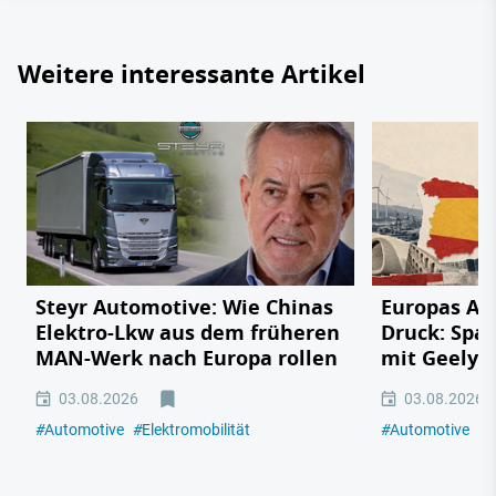
Weitere interessante Artikel
Steyr Automotive: Wie Chinas
Europas Au
Elektro-Lkw aus dem früheren
Druck: Span
MAN-Werk nach Europa rollen
mit Geely,
03.08.2026
03.08.2026
#
Automotive
#
Elektromobilität
#
Automotive
#
E