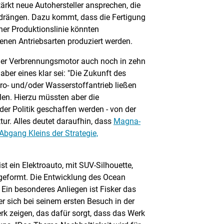
stärkt neue Autohersteller ansprechen, die
 drängen. Dazu kommt, dass die Fertigung
iner Produktionslinie könnten
enen Antriebsarten produziert werden.
s der Verbrennungsmotor auch noch in zehn
aber eines klar sei: "Die Zukunft des
ktro- und/oder Wasserstoffantrieb ließen
llen. Hierzu müssten aber die
r Politik geschaffen werden - von der
tur. Alles deutet daraufhin, dass
Magna-
bgang Kleins der Strategie,
ist ein Elektroauto, mit SUV-Silhouette,
geformt. Die Entwicklung des Ocean
 Ein besonderes Anliegen ist Fisker das
r sich bei seinem ersten Besuch in der
rk zeigen, das dafür sorgt, dass das Werk