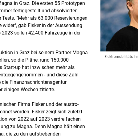
Magna in Graz. Die ersten 55 Prototypen
mer fertiggestellt und absolvierten
e Tests. "Mehr als 63.000 Reservierungen
e wider", gab Fisker in der Aussendung
s 2023 sollen 42.400 Fahrzeuge in der
duktion in Graz bei seinem Partner Magna
Elektromobilitäts-In
ollen, so die Pläne, rund 150.000
 Start-up hat inzwischen mehr als
 entgegengenommen - und diese Zahl
e die Finanznachrichtenagentur
 einigen Wochen zitierte.
nischen Firma Fisker und der austro-
net worden. Fisker zeigt sich zuletzt
tion von 2022 auf 2023 verdreifachen
ehung zu Magna. Denn Magna hält einen
ma, die zu den aufstrebenden