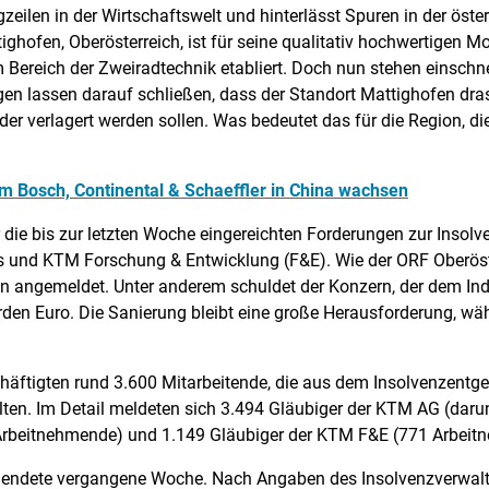
zeilen in der Wirtschaftswelt und hinterlässt Spuren in der öste
ghofen, Oberösterreich, ist für seine qualitativ hochwertigen Mo
im Bereich der Zweiradtechnik etabliert. Doch nun stehen eins
gen lassen darauf schließen, dass der Standort Mattighofen drast
er verlagert werden sollen. Was bedeutet das für die Region, di
um Bosch, Continental & Schaeffler in China wachsen
er die bis zur letzten Woche eingereichten Forderungen zur Inso
nd KTM Forschung & Entwicklung (F&E). Wie der ORF Oberöste
angemeldet. Unter anderem schuldet der Konzern, der dem Indust
arden Euro. Die Sanierung bleibt eine große Herausforderung, wä
häftigten rund 3.600 Mitarbeitende, die aus dem Insolvenzentg
ten. Im Detail meldeten sich 3.494 Gläubiger der KTM AG (daru
rbeitnehmende) und 1.149 Gläubiger der KTM F&E (771 Arbeit
g endete vergangene Woche. Nach Angaben des Insolvenzverwalt