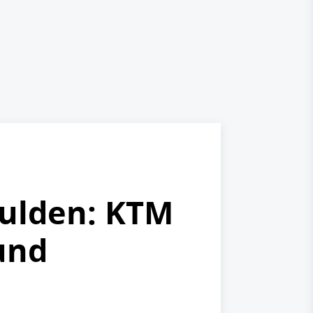
hulden: KTM
und