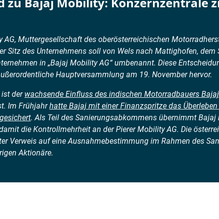
d zu Bajaj Mobility: Konzernzentrale 
ty AG, Muttergesellschaft des oberösterreichischen Motorradhers
Der Sitz des Unternehmens soll von Wels nach Mattighofen, dem
Unternehmen in „Bajaj Mobility AG“ umbenannt. Diese Entscheid
 außerordentliche Hauptversammlung am 19. November hervor.
ist der
wachsende Einfluss des indischen Motorradbauers Bajaj
st. Im Frühjahr
hatte Bajaj mit einer Finanzspritze das Überleben 
gesichert
. Als Teil des Sanierungsabkommens übernimmt Bajaj n
d damit die Kontrollmehrheit an der Pierer Mobility AG. Die öst
nter Verweis auf eine Ausnahmebestimmung im Rahmen des San
rigen Aktionäre.