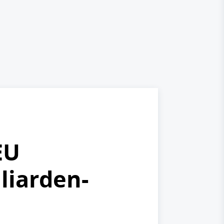
EU
liarden-