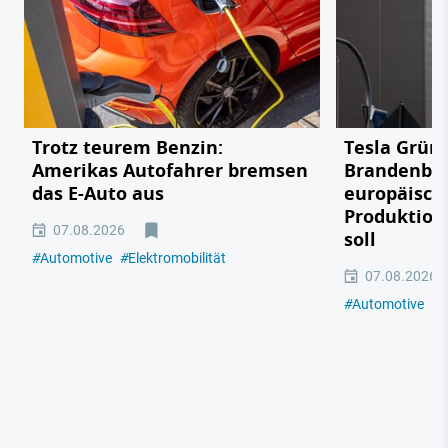
Trotz teurem Benzin:
Tesla Grün
Amerikas Autofahrer bremsen
Brandenbu
das E-Auto aus
europäisch
Produktion
07.08.2026
soll
#
Automotive
#
Elektromobilität
07.08.2026
#
Automotive
#
E