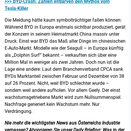
>>> BYD‑Crash: Zahlen entlarven den Mythos vom
Tesla‑Killer
Die Meldung hätte kaum symbolträchtiger fallen können:
Während BYD in Europa erstmals sichtbar produziert, gerät
der Konzern in seinem Heimatmarkt China massiv unter
Druck. Einst war BYD das Maß aller Dinge im chinesischen
E-Auto-Markt. Modelle wie der Seagull – in Europa künftig
als „Dolphin Surf“ bekannt – verkauften sich über eine
Million Mal in weniger als zwei Jahren. Doch nun ist die
Lage eine andere: Laut dem Branchenverband CPCA sank
BYDs Marktanteil zwischen Februar und Dezember von 38
auf 26 Prozent. Nicht, weil BYD schlechter wurde –
sondern weil andere aufholen. Vor allem Geely. Der einst
wachstumsgetriebene Markt wird zum Nullsummenspiel.
Nachfrage generiert kein Wachstum mehr. Nur
Verdrängung.
Nie mehr die wichtigsten News aus Österreichs Industrie
verpassen? Abonnieren Sie unser Daily Briefing: Was in der