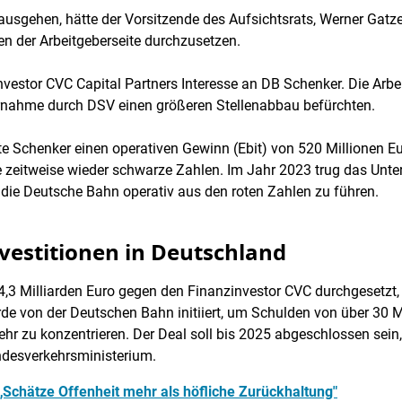
usgehen, hätte der Vorsitzende des Aufsichtsrats, Werner Gatz
en der Arbeitgeberseite durchzusetzen.
Investor CVC Capital Partners Interesse an DB Schenker. Die Arb
ernahme durch DSV einen größeren Stellenabbau befürchten.
lte Schenker einen operativen Gewinn (Ebit) von 520 Millionen E
e zeitweise wieder schwarze Zahlen. Im Jahr 2023 trug das Un
 die Deutsche Bahn operativ aus den roten Zahlen zu führen.
vestitionen in Deutschland
4,3 Milliarden Euro gegen den Finanzinvestor CVC durchgesetzt
e von der Deutschen Bahn initiiert, um Schulden von über 30 Mi
hr zu konzentrieren. Der Deal soll bis 2025 abgeschlossen sein
ndesverkehrsministerium.
„Schätze Offenheit mehr als höfliche Zurückhaltung"