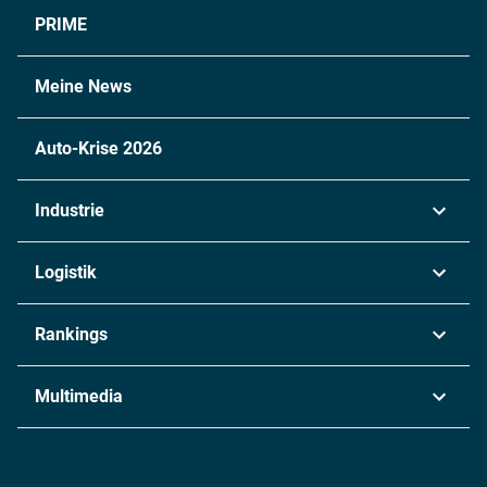
PRIME
Meine News
Auto-Krise 2026
Industrie
Automobil
Logistik
Maschinenbau
Transport & Spedition
Rankings
Chemie
Lieferketten
Industrie & Produktion
Metall
Multimedia
Logistik & Transport
Energie
Podcasts
Management & Leadership
Rüstung
INDUSTRIEMAGAZIN TV: Alle Folgen