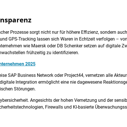
ansparenz
scher Prozesse sorgt nicht nur für höhere Effizienz, sondern auc
k und GPS-Tracking lassen sich Waren in Echtzeit verfolgen – vo
ternehmen wie Maersk oder DB Schenker setzen auf digitale Zwi
achstellen frühzeitig zu identifizieren.
Unternehmen 2025
ise SAP Business Network oder Project44, vernetzen alle Akteure d
igitale Integration ermöglicht eine nie dagewesene Reaktionsge
tischen Störungen.
Cybersicherheit. Angesichts der hohen Vernetzung und der sensib
erheitstechnologien, Firewalls und KI-basierte Überwachungssy