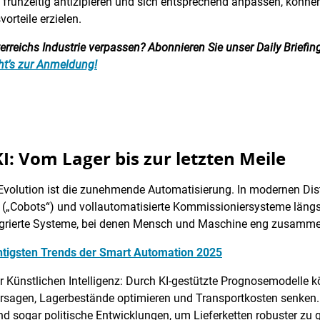
rühzeitig antizipieren und sich entsprechend anpassen, können n
orteile erzielen.
reichs Industrie verpassen? Abonnieren Sie unser Daily Briefing:
ht’s zur Anmeldung!
: Vom Lager bis zur letzten Meile
n Evolution ist die zunehmende Automatisierung. In modernen Di
r („Cobots“) und vollautomatisierte Kommissioniersysteme längs
egrierte Systeme, bei denen Mensch und Maschine eng zusamme
htigsten Trends der Smart Automation 2025
r Künstlichen Intelligenz: Durch KI-gestützte Prognosemodelle
agen, Lagerbestände optimieren und Transportkosten senken. A
nd sogar politische Entwicklungen, um Lieferketten robuster zu g