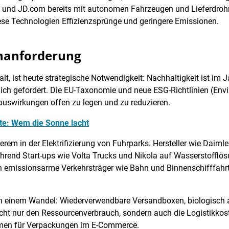
S und JD.com bereits mit autonomen Fahrzeugen und Lieferdro
iese Technologien Effizienzsprünge und geringere Emissionen.
rnanforderung
t, ist heute strategische Notwendigkeit: Nachhaltigkeit ist im 
tlich gefordert. Die EU-Taxonomie und neue ESG-Richtlinien (En
auswirkungen offen zu legen und zu reduzieren.
kte: Wem die Sonne lacht
nderem in der Elektrifizierung von Fuhrparks. Hersteller wie Dai
rend Start-ups wie Volta Trucks und Nikola auf Wasserstofflösu
n emissionsarme Verkehrsträger wie Bahn und Binnenschifffahrt ge
 einem Wandel: Wiederverwendbare Versandboxen, biologisch a
t nur den Ressourcenverbrauch, sondern auch die Logistikkoste
emen für Verpackungen im E-Commerce.