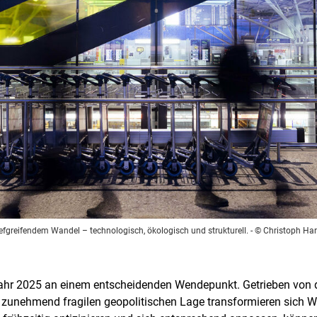
iefgreifendem Wandel – technologisch, ökologisch und strukturell.
- © Christoph Har
Jahr 2025 an einem entscheidenden Wendepunkt. Getrieben von d
 zunehmend fragilen geopolitischen Lage transformieren sich 