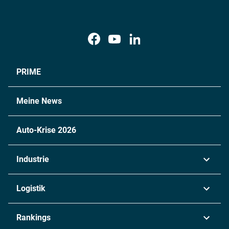
PRIME
Meine News
Auto-Krise 2026
Industrie
Automobil
Logistik
Maschinenbau
Transport & Spedition
Rankings
Chemie