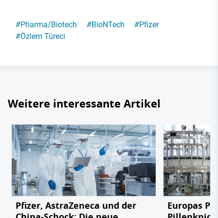
#
Pharma/Biotech
#
BioNTech
#
Pfizer
#
Özlem Türeci
Weitere interessante Artikel
Pfizer, AstraZeneca und der
Europas Ph
China-Schock: Die neue
Pillenknick