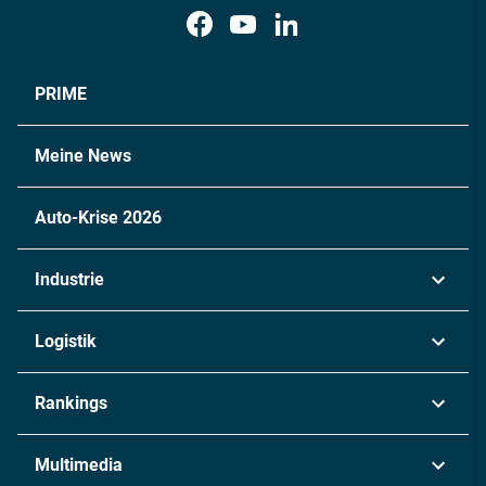
PRIME
Meine News
Auto-Krise 2026
Industrie
Automobil
Logistik
Maschinenbau
Transport & Spedition
Rankings
Chemie
Lieferketten
Industrie & Produktion
Metall
Multimedia