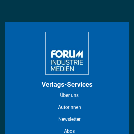
Logistik & Transport
Energie
Podcasts
Management & Leadership
Rüstung
INDUSTRIEMAGAZIN TV: Alle Folgen
Bildung
DISPO Videos
Regionen
Fotostrecken
Verlags-Services
Über uns
AutorInnen
Newsletter
Abos