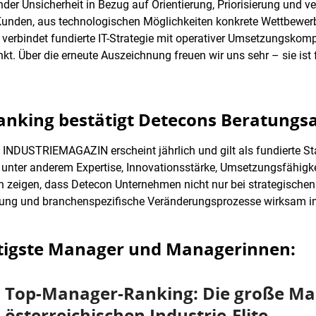
er Unsicherheit in Bezug auf Orientierung, Priorisierung und v
 Kunden, aus technologischen Möglichkeiten konkrete Wettbewerb
tz verbindet fundierte IT-Strategie mit operativer Umsetzungsko
nkt. Über die erneute Auszeichnung freuen wir uns sehr – sie ist 
king bestätigt Detecons Beratungs
INDUSTRIEMAGAZIN erscheint jährlich und gilt als fundierte 
unter anderem Expertise, Innovationsstärke, Umsetzungsfähigke
n zeigen, dass Detecon Unternehmen nicht nur bei strategischen
erung und branchenspezifische Veränderungsprozesse wirksam in
htigste Manager und Managerinnen:
Top-Manager-Ranking: Die große Mac
österreichischen Industrie-Elite