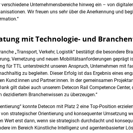
ber verschiedene Unternehmensbereiche hinweg ein – von digitale
nisationen. Wir freuen uns sehr über die Anerkennung und beg
ormation.“
eratung mit Technologie- und Branche
Branche „Transport, Verkehr, Logistik“ bestätigt die besondere
erung, Vernetzung und neuen Mobilitätsanforderungen geprägt is
ng für TTL unterstreicht unseren Anspruch, Unternehmen mit f
achhaltig zu begleiten. Dieser Erfolg ist das Ergebnis eines e
n Kund:innen und Partner:innen. In der gemeinsamen Projektarbe
 Dank gilt dabei auch unserem Detecon Rail Competence Center, 
em dezidiertem Branchenwissen zu überzeugen.“
entierung“ konnte Detecon mit Platz 2 eine Top-Position erziele
von strategischer Orientierung und konsequenter Umsetzung we
hren Wert erst dann, wenn sie strategisch durchdacht und konse
dere im Bereich Künstliche Intelligenz und agentenbasierter L