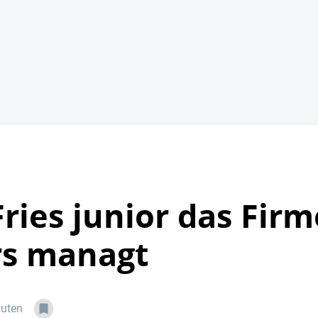
Fries junior das Fir
rs managt
nuten