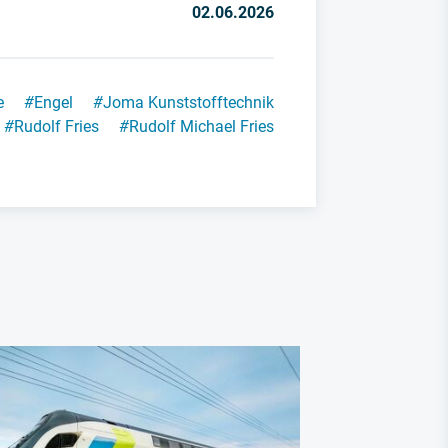
02.06.2026
e
#
Engel
#
Joma Kunststofftechnik
#
Rudolf Fries
#
Rudolf Michael Fries
China Industr
China exp
Preiskamp