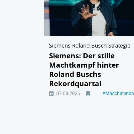
Siemens Roland Busch Strategie
Siemens: Der stille
Machtkampf hinter
Roland Buschs
Rekordquartal
07.08.2026
#
Maschinenb
#
Hintergrund