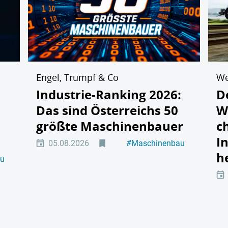
Engel, Trumpf & Co
We
Industrie-Ranking 2026:
D
Das sind Österreichs 50
W
größte Maschinenbauer
c
I
05.08.2026
#
Maschinenbau
#
Führung
h
au