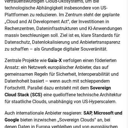
vertrauenswürdigen Cloud-Ökosystems, um die
technologische Abhängigkeit insbesondere von US-
Plattformen zu reduzieren. Im Zentrum steht der geplante
„Cloud and AI Development Act“, der Investitionen in
Rechenzentren, Dateninfrastrukturen und KI-Anwendungen
massiv beschleunigen soll. Ziel ist es, klare Standards für
Datenschutz, Datenlokalisierung und Anbietertransparenz
zu schaffen – als Grundlage digitaler Souveränität.
Zentrale Projekte wie
Gaia-X
verfolgen einen föderierten
Ansatz: ein Netzwerk europäischer Anbieter, das auf
gemeinsamen Regeln für Sicherheit, Interoperabilität und
Datenhoheit basiert – wenn auch mit schleppendem
Fortschritt. Parallel dazu entsteht mit dem
Sovereign
Cloud Stack (SCS)
eine quelloffene technische Architektur
für staatliche Clouds, unabhängig von US-Hyperscalern.
Auch internationale Anbieter reagieren:
SAP, Microsoft und
Google
bieten inzwischen „Sovereign Clouds“ an, bei
denen Daten in Europa verbleiben und von europäischen