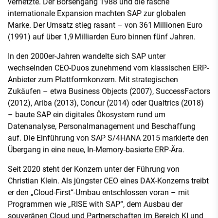
vernetzte. Der Börsengang 1988 und die rasche
internationale Expansion machten SAP zur globalen
Marke. Der Umsatz stieg rasant – von 361 Millionen Euro
(1991) auf über 1,9 Milliarden Euro binnen fünf Jahren.
In den 2000er-Jahren wandelte sich SAP unter
wechselnden CEO-Duos zunehmend vom klassischen ERP-
Anbieter zum Plattformkonzern. Mit strategischen
Zukäufen – etwa Business Objects (2007), SuccessFactors
(2012), Ariba (2013), Concur (2014) oder Qualtrics (2018)
– baute SAP ein digitales Ökosystem rund um
Datenanalyse, Personalmanagement und Beschaffung
auf. Die Einführung von SAP S/4HANA 2015 markierte den
Übergang in eine neue, In-Memory-basierte ERP-Ära.
Seit 2020 steht der Konzern unter der Führung von
Christian Klein. Als jüngster CEO eines DAX-Konzerns treibt
er den „Cloud-First“-Umbau entschlossen voran – mit
Programmen wie „RISE with SAP“, dem Ausbau der
souveränen Cloud und Partnerschaften im Bereich KI und