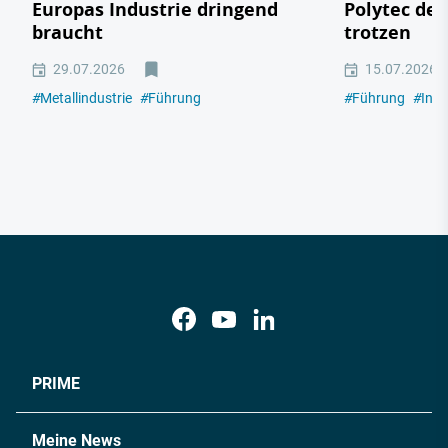
Europas Industrie dringend
Polytec de
braucht
trotzen
29.07.2026
15.07.2026
#
Metallindustrie
#
Führung
#
Führung
#
Indu
PRIME
Meine News