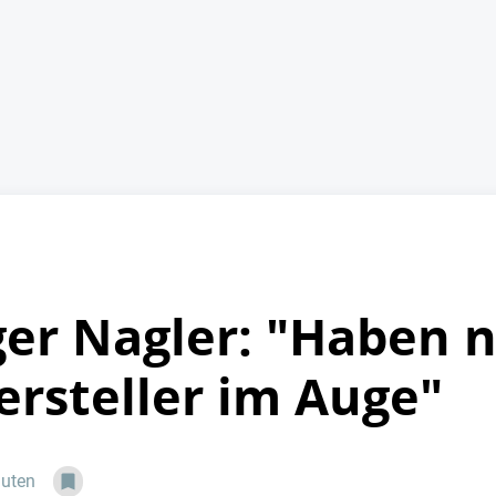
r Nagler: "Haben ni
rsteller im Auge"
nuten