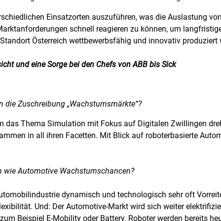
rschiedlichen Einsatzorten auszuführen, was die Auslastung von
arktanforderungen schnell reagieren zu können, um langfristige
tandort Österreich wettbewerbsfähig und innovativ produziert
sicht und eine Sorge bei den Chefs von ABB bis Sick
n die Zuschreibung „Wachstumsmärkte“?
m das Thema Simulation mit Fokus auf Digitalen Zwillingen drehe
ammen in all ihren Facetten. Mit Blick auf roboterbasierte Aut
ten wie Automotive Wachstumschancen?
Automobilindustrie dynamisch und technologisch sehr oft Vorreite
ibilität. Und: Der Automotive-Markt wird sich weiter elektrifizi
zum Beispiel E-Mobility oder Battery. Roboter werden bereits h