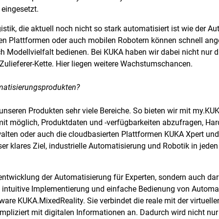
 eingesetzt.
stik, die aktuell noch nicht so stark automatisiert ist wie der A
n Plattformen oder auch mobilen Robotern können schnell ang
Modellvielfalt bedienen. Bei KUKA haben wir dabei nicht nur d
 Zulieferer-Kette. Hier liegen weitere Wachstumschancen.
omatisierungsprodukten?
unseren Produkten sehr viele Bereiche. So bieten wir mit my.KU
it möglich, Produktdaten und -verfügbarkeiten abzufragen, Hard
alten oder auch die cloudbasierten Plattformen KUKA Xpert un
ser klares Ziel, industrielle Automatisierung und Robotik in jede
rentwicklung der Automatisierung für Experten, sondern auch da
 intuitive Implementierung und einfache Bedienung von Automat
ware KUKA.MixedReality. Sie verbindet die reale mit der virtuel
liziert mit digitalen Informationen an. Dadurch wird nicht nur d