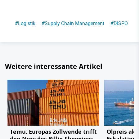
#
Logistik
#
Supply Chain Management
#
DISPO
Weitere interessante Artikel
Temu: Europas Zollwende trifft
Ölpreis akt
den Nerv des Billig-Shoppings
Eskalation 