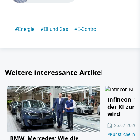
#
Energie
#
Öl und Gas
#
E-Control
Weitere interessante Artikel
Infineon: 
der KI zur 
wird
26.07.2026
#
Künstliche Intel
BMW, Mercedes: Wie die